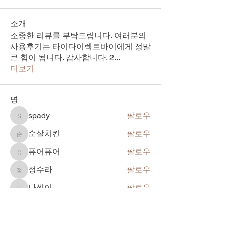
소개
소중한 리뷰를 부탁드립니다. 여러분의
사용후기는 타이다이렉트바이에게 정말
큰 힘이 됩니다. 감사합니다. 2
...
더보기
명
spady
팔로우
spady
순살치킨
팔로우
순살치킨
퓨어퓨어
팔로우
퓨어퓨어
정수라
팔로우
정수라
나씬이
팔로우
나씬이
전체 회원 보기(102명)