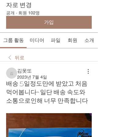
자로 변경
공개
·
회원 102명
가입
그룹 활동
미디어
파일
회원
소개
뒤로
김못또
김못또
2023년 7월 4일
배송 5일정도만에 받았고 처음
먹어봅니다~ 일단 배송 속도와
소통으로인해 너무 만족합니다