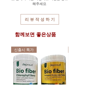
연락처를 동일하게 기재해주셔야만 국
총 무게로 자동 계산되며 기본 1kg은
해주세요.
내 통관시 문제를 최소화 할 수 있습니
12,000원이며 추가 1kg당 6,000원씩 배
다.
송요금이 추가되어 자동 계산되어집니
위 개인통관고유부호 및 연락처 오류로
다.
리 뷰 작 성 하 기
인한 통관 문제에 대하여는 타이다이렉
배송프로세스 상세보기
트바이에서는 일체 책임이 없음을 알려
드립니다.
함께보면 좋은상품
신출시 특가
신출시 특가
디프라우드 바이오 화이버 디톡스
디프라우드 바이오 화이버