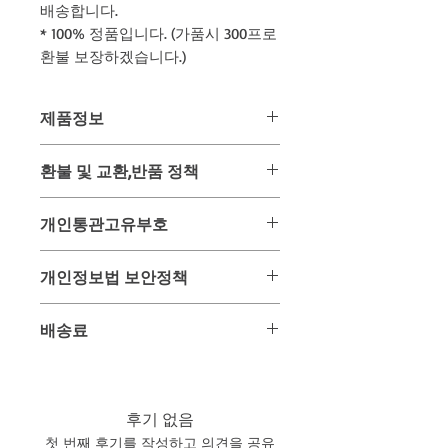
배송합니다.
* 100% 정품입니다. (가품시 300프로
환불 보장하겠습니다.)
제품정보
- 무료배송 상품입니다 -
환불 및 교환,반품 정책
제품명 : 까마그라골드 / Kamagra
용량 : 실데나필 100mg / 4정 x 6개 (24
위 상품은 미리 사입 후 판매하는 상품
정)
개인통관고유부호
이 아닌 주문과 동시에 태국 온/오프 매
제조국 : 태국
장을 통해 구입하여 배송해드리는 구매
유통기한 : 제조일로부터 3년간
2013년 이후 해외제품 구매 배송을 받
대행 상품입니다.
개인정보법 보안정책
배송 : 주문 후 7일 이내 수령가능한 항
을 시에 개인정보 보호법에 의하여 주
그러므로 주문 후 구매가 이루어진 시
공특송 배송
민등록증 대신 개인통관고유부호를 사
점에서는 환불 및 교환, 반품이 매우 어
고객님이 주문과 결재를 위해 사용되는
용하게끔 되어 있습니다.
배송료
려운 상품입니다.
개인정보는 배송을 위하여만 사용되며
개인통관고유부호는 관세청 사이트에
이 점을 반드시 숙지 하신 분들만 주문
일체 다른곳에 유출 또는 사용되지 않
서 5분 정도면 쉽게 발급받으실 수 있
위 상품은 무료항공특송+우체국택배
하여 주시기 바랍니다.
음을 서약합니다.
으며 지속적 사용이 가능한 고유부호입
상품입니다.
이로 인한 문제 발생시에는 민,형사상
니다.
또한 다른 제품과 구입하여 합배송시
후기 없음
의 책임을 감수할 것을 약속합니다.
반드시 수령인의 개인통관고유부호와
각각 상품에 기재된 무게가 합산되어
첫 번째 후기를 작성하고 의견을 공유