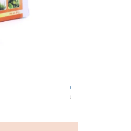
여드름 잡티 피부개선 비타민크림 
가격
₩55,500
배송요금