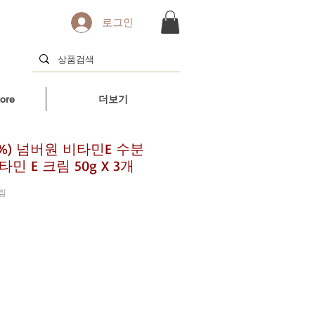
로그인
ore
더보기
.5%) 넘버원 비타민E 수분
민 E 크림 50g X 3개
크림