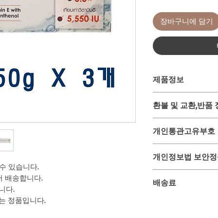
장바구니에 담기
제품정보
- 무료배송상품입니다.
환불 및 교환,반품
제품명 : 비타라 비타민
용량 : 50g * 6개
위 상품은 미리 사입 
제조사 : 방콕 랩 앤
개인통관고유부호
시에 태국 온/오프 
유통기한 : 제조일로부
구매대행 상품입니다.
품으로 배송)
2013년 이후 해외제
그러므로 주문 후 구
개인정보법 보안정
배송 : 주문 후 6일 
호법에 의하여 주민
환, 반품이 매우 어려
 수 있습니다.
배송료 : 무료
용하게끔 되어 있습니
이 점을 반드시 숙지
고객님이 주문과 결재
어 배송합니다.
개인통관고유부호는 관
배송료
다.
을 위하여만 사용되며
니다.
발급받으실 수 있으며
않음을 서약합니다.
하는 정품입니다.
니다.
위 상품은 무료항공특
이로 인한 문제 발생
반드시 수령인의 개
또한 다른 제품과 구
을 약속합니다.