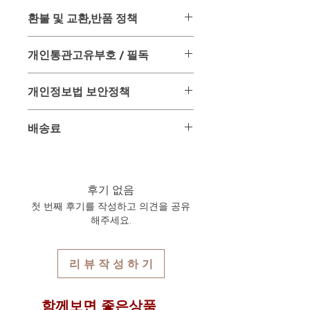
- 포장중량 : 0.3키로그램 / 박스 -
환불 및 교환,반품 정책
제품명 : 오리지널 카마그라 (Kamagra)
용량 : 실데나필 100mg
위 상품은 미리 사입 후 판매하는 상품
수량 : 10개
개인통관고유부호 / 필독
이 아닌 주문과 동시에 태국 온/오프 매
제조국 : 인도
장을 통해 구입하여 배송해드리는 구매
유통기한 : 제조일로부터 3년간 (2027
*** 필독 ***
대행 상품입니다.
개인정보법 보안정책
년 12월)
2025년 8월 8일 부터
"개인통관부호"
=
그러므로 주문 후 구매가 이루어진 시
배송 : 주문 후 4일 ~ 8일 이내 수령가
"수령인명"
(개인통관부호 발급시 한글
점에서는 환불 및 교환, 반품이 매우 어
고객님이 주문과 결재를 위해 사용되는
능한 항공특송 배송
또는 영어로 신청시 기재한대로 적어주
배송료
려운 상품입니다.
개인정보는 배송을 위하여만 사용되며
무료항공특송배송 상품입니다.
세요) =
"연락처"
(개인통관부호 발급
이 점을 반드시 숙지 하신 분들만 주문
일체 다른곳에 유출 또는 사용되지 않
시 신청한 연락처) 가 반드시 동일하여
위 상품은 무료배송 상품입니다.
하여 주시기 바랍니다.
음을 서약합니다.
야만 통관이 되며 일치 하지 않을 경우
또한 다른 제품과 구입하여 합배송시
이로 인한 문제 발생시에는 민,형사상
불법 제품으로 간주되어 무조건 개봉
각각 상품에 기재된 무게가 합산되어
후기 없음
의 책임을 감수할 것을 약속합니다.
및 확인 절차를 걸치고 있습니다. 본사
총 무게로 자동 계산되며 기본 1kg은
첫 번째 후기를 작성하고 의견을 공유
는 무관세 통관 및 수령보장의 원칙으
12,000원이며 추가 1kg당 6,000원씩 배
해주세요.
로 책임감 있는 배송 및 수령을 진행하
송요금이 추가되어 자동 계산되어집니
고 있습니다. 하지만 취급 제품 특성상
다.
개봉의 확인을 하게 되면 문제의 소지
배송프로세스 상세보기
리 뷰 작 성 하 기
가 발생할 수 있으며 이에 대하여 고객
님의 개인통관부호 불일치에 대한 문제
발생시에는 책임져 드릴 수 없음을 알
함께보면 좋은상품