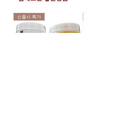
려드립니다. 꼭 제대로 된 통관정보를
기재하여 주시기 바랍니다.
신출시 특가
신출시 특가
2013년 이후 해외제품 구매 배송을 받
을 시에 개인정보 보호법에 의하여 주
민등록증 대신 개인통관고유부호를 사
용하게끔 되어 있습니다.
개인통관고유부호는 관세청 사이트에
서 5분 정도면 쉽게 발급받으실 수 있
으며 지속적 사용이 가능한 고유부호입
니다.
반드시 수령인의 개인통관고유부호와
연락처를 동일하게 기재해주셔야만 국
내 통관시 문제를 최소화 할 수 있습니
다.
디프라우드 바이오 화이버 디톡스
디프라우드 바이오 화이버
위 개인통관고유부호 및 연락처 오류로
쾌변 식이섬유 파우더 2종 (베리
필 베리 똥매실 차전자피 
인한 통관 문제에 대하여는 타이다이렉
200g / 파인애플 250g)
스 식이섬유 200g
트바이에서는 일체 책임이 없음을 알려
가격
가격
₩34,500
₩23,900
드립니다.
배송요금
배송요금