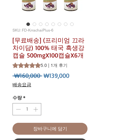
SKU: FD-KrrachaiPlus-6
[무료배송] (프리미엄 끄라
차이담) 100% 태국 흑생강
캡슐 500mgX100캡슐X6개
1개의 후기 기준 5점 만점 중 5.0점
5.0 | 1개 후기
일반가
할인가
 ₩160,000 
₩139,000
배송요금
수량
*
장바구니에 담기