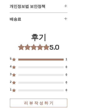
문 후 구매한 신상품으로 배송)
2013년 이후 해외제품 구매 배송을 받
대행 상품입니다.
개인정보법 보안정책
배송 : 주문 후 6일 ~ 12일 이내 수령가
을 시에 개인정보 보호법에 의하여 주
그러므로 주문 후 구매가 이루어진 시
능한 항공특송 배송
민등록증 대신 개인통관고유부호를 사
점에서는 환불 및 교환, 반품이 매우 어
고객님이 주문과 결재를 위해 사용되는
배송료 : 무료
용하게끔 되어 있습니다.
배송료
려운 상품입니다.
개인정보는 배송을 위하여만 사용되며
개인통관고유부호는 관세청 사이트에
이 점을 반드시 숙지 하신 분들만 주문
일체 다른곳에 유출 또는 사용되지 않
서 5분 정도면 쉽게 발급받으실 수 있
위 상품은 무료항공특송배송 상품입니
하여 주시기 바랍니다.
음을 서약합니다.
으며 지속적 사용이 가능한 고유부호입
다.
후기
이로 인한 문제 발생시에는 민,형사상
니다.
또한 다른 제품과 구입하여 합배송시
의 책임을 감수할 것을 약속합니다.
반드시 수령인의 개인통관고유부호와
각각 상품에 기재된 무게가 합산되어
5.0
별점 5점 중 5점을 주었습니다.
연락처를 동일하게 기재해주셔야만 국
총 무게로 자동 계산되며 기본 1kg은
내 통관시 문제를 최소화 할 수 있습니
12,000원이며 추가 1kg당 6,000원씩 배
다.
송요금이 추가되어 자동 계산되어집니
5
1
위 개인통관고유부호 및 연락처 오류로
다.
4
0
인한 통관 문제에 대하여는 타이다이렉
배송프로세스 상세보기
트바이에서는 일체 책임이 없음을 알려
3
0
드립니다.
2
0
1
0
리 뷰 작 성 하 기