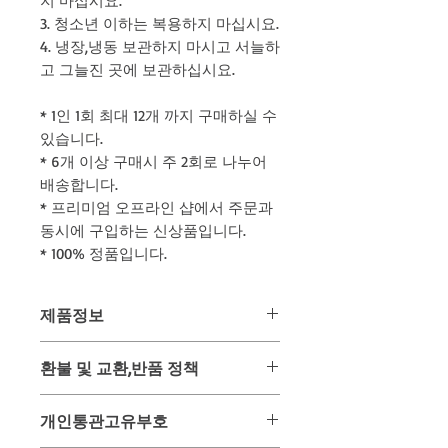
지 마십시요.
3. 청소년 이하는 복용하지 마십시요.
4. 냉장,냉동 보관하지 마시고 서늘하
고 그늘진 곳에 보관하십시요.
* 1인 1회 최대 12개 까지 구매하실 수
있습니다.
* 6개 이상 구매시 주 2회로 나누어
배송합니다.
* 프리미엄 오프라인 샵에서 주문과
동시에 구입하는 신상품입니다.
* 100% 정품입니다.
제품정보
- 무료배송 / 포장무게 : 1.2kg -
환불 및 교환,반품 정책
제품명 : 프리미엄 끄라차이담 500mg
용량 : 500mg / 100정 X 6통
위 상품은 미리 사입 후 판매하는 상품
제조국 : 태국 프리미엄 회사
개인통관고유부호
이 아닌 주문과 동시에 태국 온/오프 매
유통기한 : 제조일로부터 년간 (모두 주
장을 통해 구입하여 배송해드리는 구매