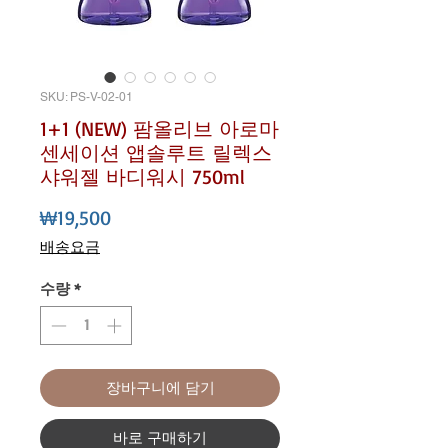
SKU: PS-V-02-01
1+1 (NEW) 팜올리브 아로마
센세이션 앱솔루트 릴렉스
샤워젤 바디워시 750ml
가격
₩19,500
배송요금
수량
*
장바구니에 담기
바로 구매하기