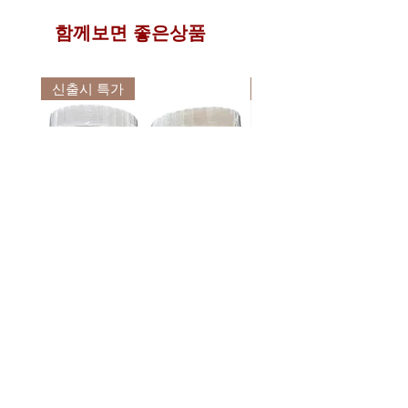
트바이에서는 일체 책임이 없음을 알려
배송프로세스 상세보기
드립니다.
함께보면 좋은상품
신출시 특가
신출시 특가
디프라우드 바이오 화이버 디톡스
디프라우드 바이오 화이버
쾌변 식이섬유 파우더 2종 (베리
필 베리 똥매실 차전자피 
200g / 파인애플 250g)
스 식이섬유 200g
가격
가격
₩34,500
₩23,900
배송요금
배송요금