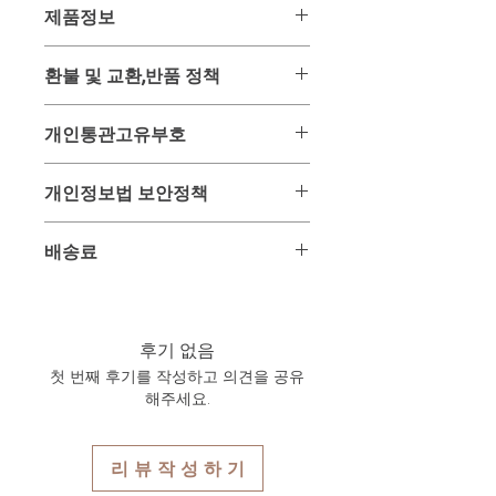
제품정보
- 배송중량 : 1.9kg
환불 및 교환,반품 정책
제품명 : 팜올리브 샤워젤
용량 : 750ml X 2개
위 상품은 미리 사입 후 판매하는 상품
제조사 : 팜올리브
개인통관고유부호
이 아닌 주문과 동시에 태국 온/오프 매
유통기한 : 제조일로부터 3년간 (모두
장을 통해 구입하여 배송해드리는 구매
주문 후 구매한 신상품으로 배송)
2013년 이후 해외제품 구매 배송을 받
대행 상품입니다.
개인정보법 보안정책
배송 : 주문 후 6일 ~ 12일 이내 수령가
을 시에 개인정보 보호법에 의하여 주
그러므로 주문 후 구매가 이루어진 시
능한 항공특송 배송
민등록증 대신 개인통관고유부호를 사
점에서는 환불 및 교환, 반품이 매우 어
고객님이 주문과 결재를 위해 사용되는
기본 배송료 : 18,000원
용하게끔 되어 있습니다.
배송료
려운 상품입니다.
개인정보는 배송을 위하여만 사용되며
개인통관고유부호는 관세청 사이트에
이 점을 반드시 숙지 하신 분들만 주문
일체 다른곳에 유출 또는 사용되지 않
서 5분 정도면 쉽게 발급받으실 수 있
위 상품은 최대 1세트까지 구입시 기본
하여 주시기 바랍니다.
음을 서약합니다.
으며 지속적 사용이 가능한 고유부호입
2kg 미만으로 항공특송 배송료가
이로 인한 문제 발생시에는 민,형사상
니다.
18,000원
입니다.
후기 없음
의 책임을 감수할 것을 약속합니다.
반드시 수령인의 개인통관고유부호와
또한 다른 제품과 구입하여 합배송시
첫 번째 후기를 작성하고 의견을 공유
연락처를 동일하게 기재해주셔야만 국
각각 상품에 기재된 무게가 합산되어
해주세요.
내 통관시 문제를 최소화 할 수 있습니
총 무게로 자동 계산되며 기본 1kg은
다.
12,000원이며 추가 1kg당 6,000원씩 배
위 개인통관고유부호 및 연락처 오류로
송요금이 추가되어 자동 계산되어집니
리 뷰 작 성 하 기
인한 통관 문제에 대하여는 타이다이렉
다.