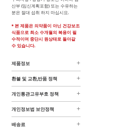
산부 (임신계획포함) 또는 수유하는
분은 절대 섭취 하지 마십시요.
* 본 제품은 의약품이 아닌 건강보조
식품으로 최소 수개월의 복용이 필
수적이며 중단시 원상태로 돌아갈
수 있습니다.
제품정보
- 무료배송 / 포장중량 : 0.8kg -
환불 및 교환,반품 정책
제품명 : L.D.B Lamoonni
제조사 : PNP Group 1985 (Thailand) Co.,
위 상품은 미리 사입 후 판매하는 상품
Ltd
개인통관고유부호 정책
이 아닌 주문과 동시에 태국 온/오프 매
용량 : 30정/개
장을 통해 구입하여 배송해드리는 구매
유통기한 : 제조일로부터 2년간 (2026
2013년 이후 해외제품 구매 배송을 받
대행 상품입니다.
개인정보법 보안정책
년 06월까지) - 2024년 09월 기준
을 시에 개인정보 보호법에 의하여 주
그러므로 주문 후 구매가 이루어진 시
배송 : 주문 후 6일 ~ 12일 이내 수령가
민등록증 대신 개인통관고유부호를 사
점에서는 환불 및 교환, 반품이 매우 어
고객님이 주문과 결재를 위해 사용되는
능한 항공특송 배송
용하게끔 되어 있습니다.
배송료
려운 상품입니다.
개인정보는 배송을 위하여만 사용되며
기본 항공특송 배송료 : 무료
개인통관고유부호는 관세청 사이트에